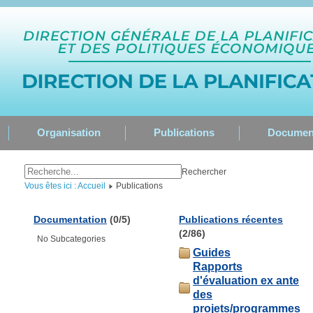
Organisation
Publications
Documen
Rechercher
Vous êtes ici : Accueil
Publications
Documentation
(0/5)
Publications récentes
(2/86)
No Subcategories
Guides
Rapports
d'évaluation ex ante
des
projets/programmes