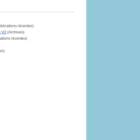
blications récentes)
é V2
(Archives)
cations récentes)
on)